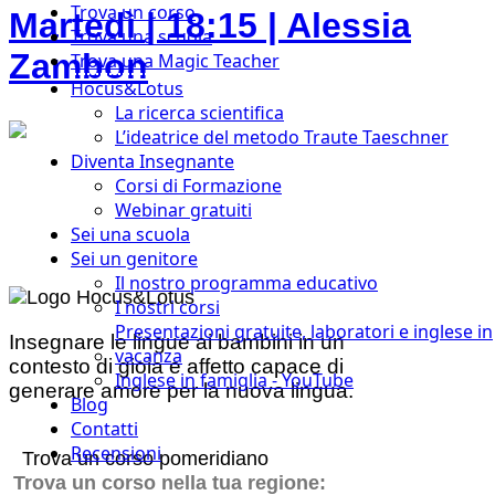
Trova un corso
Martedì | 18:15 | Alessia
Trova una scuola
Zambon
Trova una Magic Teacher
Hocus&Lotus
La ricerca scientifica
L’ideatrice del metodo Traute Taeschner
Diventa Insegnante
Corsi di Formazione
Webinar gratuiti
Sei una scuola
Sei un genitore
Il nostro programma educativo
I nostri corsi
Presentazioni gratuite, laboratori e inglese in
Insegnare le lingue ai bambini in un
vacanza
contesto di gioia e affetto capace di
Inglese in famiglia - YouTube
generare amore per la nuova lingua.
Blog
Contatti
Recensioni
Trova un corso pomeridiano
Trova un corso nella tua regione: