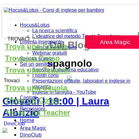
Hocus&Lotus
Corso
Hocus&Lotus
spagnolo
La ricerca scientifica
L’ideatrice del metodo Traute Taeschner
TROVACI
Area Magic
Diventa Insegnante
Dal Blog
Trova una Scuola
Corsi di Formazione
Webinar gratuiti
Trova un Corso
Sei una scuola
spagnolo
Sei un genitore
Trova una Teacher
Il nostro programma educativo
I nostri corsi
Trovaci
Presentazioni gratuite, laboratori e inglese in
Trova una Scuola
vacanza
Inglese in famiglia - YouTube
Contatti
Giovedì | 18:00 | Laura
Trova un Corso
Blog
Recensioni
Albrizio
Trova una Teacher
Home
DinoClub
Area Magic
DinoClub