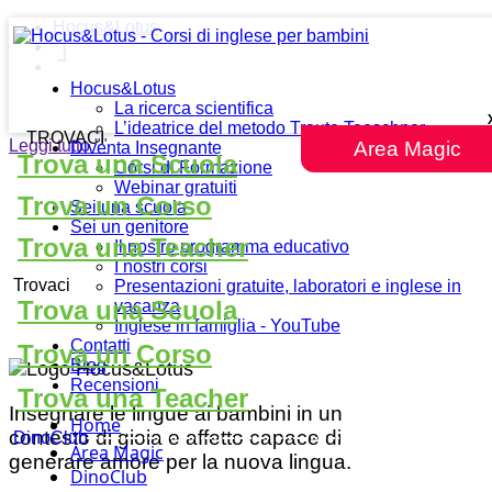
Hocus&Lotus
Hocus&Lotus
La ricerca scientifica
L’ideatrice del metodo Traute Taeschner
TROVACI
Leggi tutto
""
Area Magic
Diventa Insegnante
Trova una Scuola
Corsi di Formazione
Webinar gratuiti
Trova un Corso
Sei una scuola
Sei un genitore
Trova una Teacher
Il nostro programma educativo
I nostri corsi
Trovaci
Presentazioni gratuite, laboratori e inglese in
Trova una Scuola
vacanza
Inglese in famiglia - YouTube
Contatti
Trova un Corso
Blog
Recensioni
Trova una Teacher
Insegnare le lingue ai bambini in un
Home
contesto di gioia e affetto capace di
DinoClub
Area Magic
generare amore per la nuova lingua.
DinoClub