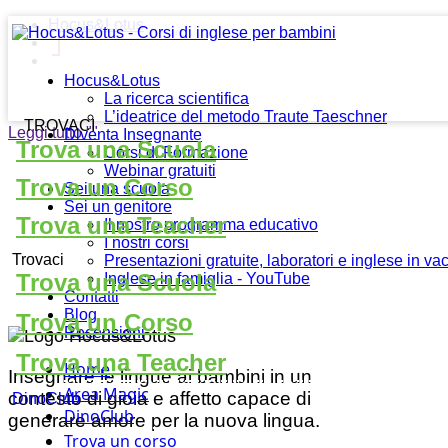
Hocus&Lotus
Hocus&Lotus
La ricerca scientifica
L’ideatrice del metodo Traute Taeschner
TROVACI
Leggi tutto
""
Diventa Insegnante
Trova una Scuola
Corsi di Formazione
Webinar gratuiti
Trova un Corso
Sei una scuola
Sei un genitore
Trova una Teacher
Il nostro programma educativo
I nostri corsi
Trovaci
Presentazioni gratuite, laboratori e inglese in v
Trova una Scuola
Inglese in famiglia - YouTube
Contatti
Blog
Trova un Corso
Recensioni
Trova una Teacher
Home
Insegnare le lingue ai bambini in un
Area Magic
contesto di gioia e affetto capace di
DinoClub
DinoClub
generare amore per la nuova lingua.
Trova un corso