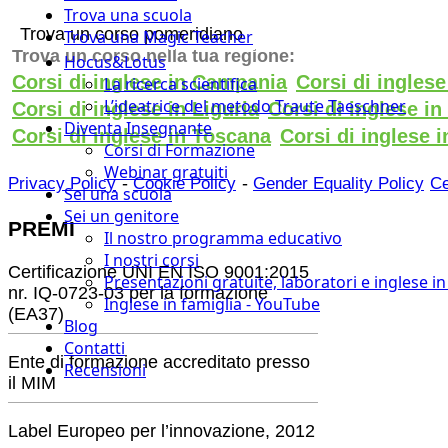
Trova una scuola
Trova un corso pomeridiano
Trova una Magic Teacher
Trova un corso nella tua regione:
Hocus&Lotus
Corsi di inglese in Campania
Corsi di ingles
La ricerca scientifica
L’ideatrice del metodo Traute Taeschner
Corsi di inglese in Liguria
Corsi di inglese i
Diventa Insegnante
Corsi di inglese in Toscana
Corsi di inglese i
Corsi di Formazione
Webinar gratuiti
-
-
Privacy Policy
Cookie Policy
Gender Equality Policy
Ce
Sei una scuola
Sei un genitore
PREMI
Il nostro programma educativo
I nostri corsi
Certificazione UNI EN ISO 9001:2015
Presentazioni gratuite, laboratori e inglese i
nr. IQ-0723-03 per la formazione
Inglese in famiglia - YouTube
(EA37)
Blog
Contatti
Ente di formazione accreditato presso
Recensioni
il MIM
Label Europeo per l’innovazione, 2012