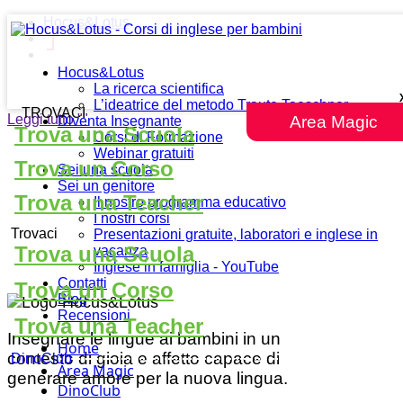
Hocus&Lotus
Hocus&Lotus
La ricerca scientifica
L’ideatrice del metodo Traute Taeschner
TROVACI
Leggi tutto
""
Area Magic
Diventa Insegnante
Trova una Scuola
Corsi di Formazione
Webinar gratuiti
Trova un Corso
Sei una scuola
Sei un genitore
Trova una Teacher
Il nostro programma educativo
I nostri corsi
Trovaci
Presentazioni gratuite, laboratori e inglese in
Trova una Scuola
vacanza
Inglese in famiglia - YouTube
Contatti
Trova un Corso
Blog
Recensioni
Trova una Teacher
Insegnare le lingue ai bambini in un
Home
contesto di gioia e affetto capace di
DinoClub
Area Magic
generare amore per la nuova lingua.
DinoClub