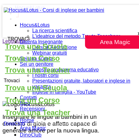
Hocus&Lotus
Hocus&Lotus
La ricerca scientifica
L’ideatrice del metodo Traute Taeschner
TROVACI
Leggi tutto
""
Area Magic
Diventa Insegnante
Trova una Scuola
Corsi di Formazione
Webinar gratuiti
Trova un Corso
Sei una scuola
Sei un genitore
Trova una Teacher
Il nostro programma educativo
I nostri corsi
Trovaci
Presentazioni gratuite, laboratori e inglese in
Trova una Scuola
vacanza
Inglese in famiglia - YouTube
Contatti
Trova un Corso
Blog
Recensioni
Trova una Teacher
Insegnare le lingue ai bambini in un
Home
contesto di gioia e affetto capace di
DinoClub
Area Magic
generare amore per la nuova lingua.
DinoClub