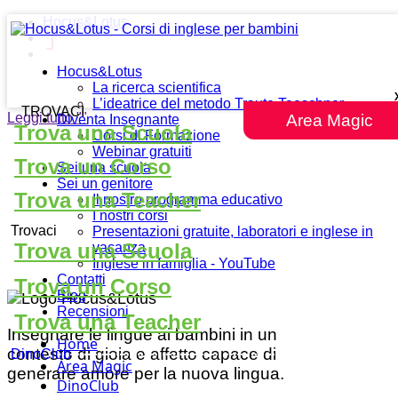
Hocus&Lotus
Hocus&Lotus
La ricerca scientifica
L’ideatrice del metodo Traute Taeschner
TROVACI
Leggi tutto
""
Area Magic
Diventa Insegnante
Trova una Scuola
Corsi di Formazione
Webinar gratuiti
Trova un Corso
Sei una scuola
Sei un genitore
Trova una Teacher
Il nostro programma educativo
I nostri corsi
Trovaci
Presentazioni gratuite, laboratori e inglese in
Trova una Scuola
vacanza
Inglese in famiglia - YouTube
Contatti
Trova un Corso
Blog
Recensioni
Trova una Teacher
Insegnare le lingue ai bambini in un
Home
contesto di gioia e affetto capace di
DinoClub
Area Magic
generare amore per la nuova lingua.
DinoClub