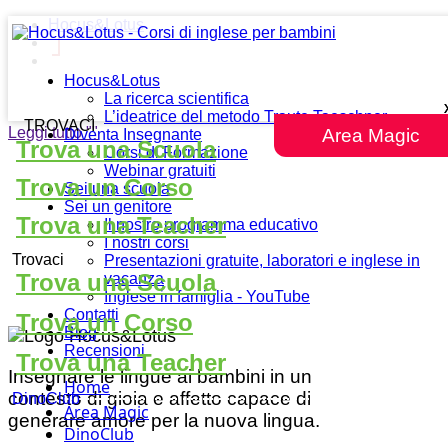
Hocus&Lotus
Hocus&Lotus
La ricerca scientifica
L’ideatrice del metodo Traute Taeschner
TROVACI
Leggi tutto
""
Area Magic
Diventa Insegnante
Trova una Scuola
Corsi di Formazione
Webinar gratuiti
Trova un Corso
Sei una scuola
Sei un genitore
Trova una Teacher
Il nostro programma educativo
I nostri corsi
Trovaci
Presentazioni gratuite, laboratori e inglese in
Trova una Scuola
vacanza
Inglese in famiglia - YouTube
Contatti
Trova un Corso
Blog
Recensioni
Trova una Teacher
Insegnare le lingue ai bambini in un
Home
contesto di gioia e affetto capace di
DinoClub
Area Magic
generare amore per la nuova lingua.
DinoClub