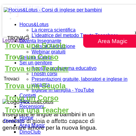
Hocus&Lotus
Hocus&Lotus
La ricerca scientifica
L’ideatrice del metodo Traute Taeschner
TROVACI
Leggi tutto
""
Area Magic
Diventa Insegnante
Trova una Scuola
Corsi di Formazione
Webinar gratuiti
Trova un Corso
Sei una scuola
Sei un genitore
Trova una Teacher
Il nostro programma educativo
I nostri corsi
Trovaci
Presentazioni gratuite, laboratori e inglese in
Trova una Scuola
vacanza
Inglese in famiglia - YouTube
Contatti
Trova un Corso
Blog
Recensioni
Trova una Teacher
Insegnare le lingue ai bambini in un
Home
contesto di gioia e affetto capace di
DinoClub
Area Magic
generare amore per la nuova lingua.
DinoClub