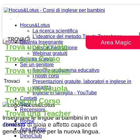
Hocus&Lotus
Hocus&Lotus
La ricerca scientifica
L’ideatrice del metodo Traute Taeschner
TROVACI
Leggi tutto
""
Area Magic
Diventa Insegnante
Trova una Scuola
Corsi di Formazione
Webinar gratuiti
Trova un Corso
Sei una scuola
Sei un genitore
Trova una Teacher
Il nostro programma educativo
I nostri corsi
Trovaci
Presentazioni gratuite, laboratori e inglese in
Trova una Scuola
vacanza
Inglese in famiglia - YouTube
Contatti
Trova un Corso
Blog
Recensioni
Trova una Teacher
Insegnare le lingue ai bambini in un
Home
contesto di gioia e affetto capace di
DinoClub
Area Magic
generare amore per la nuova lingua.
DinoClub