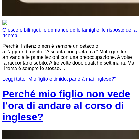
Crescere bilingui: le domande delle famiglie, le risposte della
ricerca
Perché il silenzio non è sempre un ostacolo
all’apprendimento. “A scuola non parla mai“ Molti genitori
arrivano alle prime lezioni con una preoccupazione. A volte
la raccontano subito. Altre volte dopo qualche settimana. Ma
il tema è sempre lo stesso. …
Leggi tutto
“Mio figlio è timido: parlerà mai inglese?”
Perché mio figlio non vede
l’ora di andare al corso di
inglese?