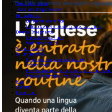
Trova una scuola
Trova una Magic Teacher
Hocus&Lotus
La ricerca scientifica
L’ideatrice del metodo Traute Taeschner
Diventa Insegnante
Corsi di Formazione
Webinar gratuiti
Sei una scuola
Sei un genitore
Il nostro programma educativo
I nostri corsi
Presentazioni gratuite, laboratori e inglese i
Inglese in famiglia - YouTube
Blog
Contatti
Recensioni