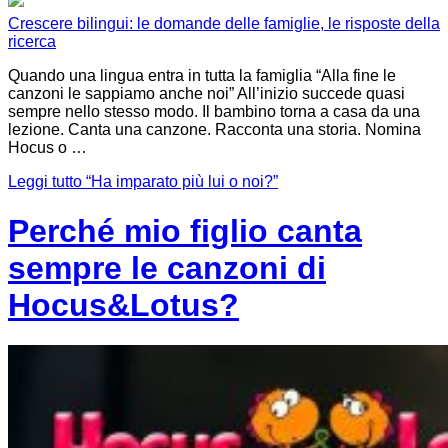
Crescere bilingui: le domande delle famiglie, le risposte della
ricerca
Quando una lingua entra in tutta la famiglia “Alla fine le
canzoni le sappiamo anche noi” All’inizio succede quasi
sempre nello stesso modo. Il bambino torna a casa da una
lezione. Canta una canzone. Racconta una storia. Nomina
Hocus o …
Leggi tutto
“Ha imparato più lui o noi?”
Perché mio figlio canta
sempre le canzoni di
Hocus&Lotus?