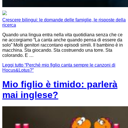
Crescere bilingui: le domande delle famiglie, le risposte della
ricerca
Quando una lingua entra nella vita quotidiana senza che ce
ne accorgiamo “La canta anche quando pensa di essere da
solo” Molti genitori raccontano episodi simili. Il bambino è in
macchina. Sta giocando. Sta costruendo una torre. Sta
colorando. E …
Leggi tutto
“Perché mio figlio canta sempre le canzoni di
Hocus&Lotus?”
Mio figlio è timido: parlerà
mai inglese?