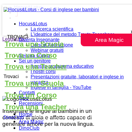
Hocus&Lotus
Hocus&Lotus
La ricerca scientifica
L’ideatrice del metodo Traute Taeschner
TROVACI
Leggi tutto
""
Area Magic
Diventa Insegnante
Trova una Scuola
Corsi di Formazione
Webinar gratuiti
Trova un Corso
Sei una scuola
Sei un genitore
Trova una Teacher
Il nostro programma educativo
I nostri corsi
Trovaci
Presentazioni gratuite, laboratori e inglese in
Trova una Scuola
vacanza
Inglese in famiglia - YouTube
Contatti
Trova un Corso
Blog
Recensioni
Trova una Teacher
Insegnare le lingue ai bambini in un
Home
contesto di gioia e affetto capace di
DinoClub
Area Magic
generare amore per la nuova lingua.
DinoClub