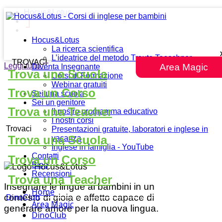
Hocus&Lotus
Hocus&Lotus
La ricerca scientifica
L’ideatrice del metodo Traute Taeschner
TROVACI
Leggi tutto
""
Area Magic
Diventa Insegnante
Trova una Scuola
Corsi di Formazione
Webinar gratuiti
Trova un Corso
Sei una scuola
Sei un genitore
Trova una Teacher
Il nostro programma educativo
I nostri corsi
Trovaci
Presentazioni gratuite, laboratori e inglese in
Trova una Scuola
vacanza
Inglese in famiglia - YouTube
Contatti
Trova un Corso
Blog
Recensioni
Trova una Teacher
Insegnare le lingue ai bambini in un
Home
contesto di gioia e affetto capace di
DinoClub
Area Magic
generare amore per la nuova lingua.
DinoClub