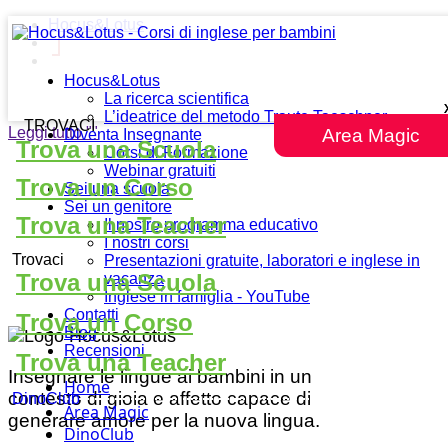
Hocus&Lotus
Hocus&Lotus
La ricerca scientifica
L’ideatrice del metodo Traute Taeschner
TROVACI
Leggi tutto
""
Area Magic
Diventa Insegnante
Trova una Scuola
Corsi di Formazione
Webinar gratuiti
Trova un Corso
Sei una scuola
Sei un genitore
Trova una Teacher
Il nostro programma educativo
I nostri corsi
Trovaci
Presentazioni gratuite, laboratori e inglese in
Trova una Scuola
vacanza
Inglese in famiglia - YouTube
Contatti
Trova un Corso
Blog
Recensioni
Trova una Teacher
Insegnare le lingue ai bambini in un
Home
contesto di gioia e affetto capace di
DinoClub
Area Magic
generare amore per la nuova lingua.
DinoClub