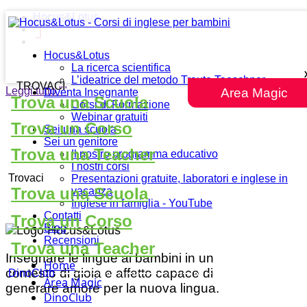
Hocus&Lotus
Hocus&Lotus
La ricerca scientifica
L’ideatrice del metodo Traute Taeschner
TROVACI
Leggi tutto
""
Area Magic
Diventa Insegnante
Trova una Scuola
Corsi di Formazione
Webinar gratuiti
Trova un Corso
Sei una scuola
Sei un genitore
Trova una Teacher
Il nostro programma educativo
I nostri corsi
Trovaci
Presentazioni gratuite, laboratori e inglese in
Trova una Scuola
vacanza
Inglese in famiglia - YouTube
Contatti
Trova un Corso
Blog
Recensioni
Trova una Teacher
Insegnare le lingue ai bambini in un
Home
contesto di gioia e affetto capace di
DinoClub
Area Magic
generare amore per la nuova lingua.
DinoClub