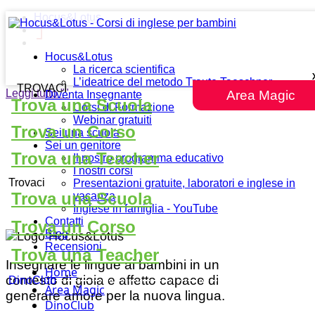
Hocus&Lotus
Hocus&Lotus
La ricerca scientifica
L’ideatrice del metodo Traute Taeschner
TROVACI
Leggi tutto
""
Area Magic
Diventa Insegnante
Trova una Scuola
Corsi di Formazione
Webinar gratuiti
Trova un Corso
Sei una scuola
Sei un genitore
Trova una Teacher
Il nostro programma educativo
I nostri corsi
Trovaci
Presentazioni gratuite, laboratori e inglese in
Trova una Scuola
vacanza
Inglese in famiglia - YouTube
Contatti
Trova un Corso
Blog
Recensioni
Trova una Teacher
Insegnare le lingue ai bambini in un
Home
contesto di gioia e affetto capace di
DinoClub
Area Magic
generare amore per la nuova lingua.
DinoClub