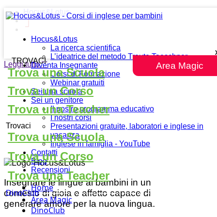
Hocus&Lotus
Hocus&Lotus
La ricerca scientifica
L’ideatrice del metodo Traute Taeschner
TROVACI
Leggi tutto
""
Area Magic
Diventa Insegnante
Trova una Scuola
Corsi di Formazione
Webinar gratuiti
Trova un Corso
Sei una scuola
Sei un genitore
Trova una Teacher
Il nostro programma educativo
I nostri corsi
Trovaci
Presentazioni gratuite, laboratori e inglese in
Trova una Scuola
vacanza
Inglese in famiglia - YouTube
Contatti
Trova un Corso
Blog
Recensioni
Trova una Teacher
Insegnare le lingue ai bambini in un
Home
contesto di gioia e affetto capace di
DinoClub
Area Magic
generare amore per la nuova lingua.
DinoClub