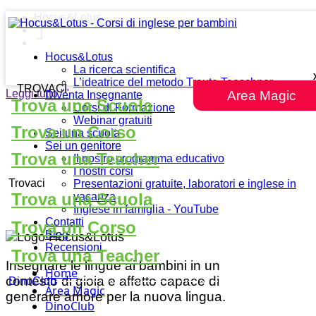
Hocus&Lotus
Hocus&Lotus
La ricerca scientifica
L’ideatrice del metodo Traute Taeschner
TROVACI
Leggi tutto
""
Area Magic
Diventa Insegnante
Trova una Scuola
Corsi di Formazione
Webinar gratuiti
Trova un Corso
Sei una scuola
Sei un genitore
Trova una Teacher
Il nostro programma educativo
I nostri corsi
Trovaci
Presentazioni gratuite, laboratori e inglese in
Trova una Scuola
vacanza
Inglese in famiglia - YouTube
Contatti
Trova un Corso
Blog
Recensioni
Trova una Teacher
Insegnare le lingue ai bambini in un
Home
contesto di gioia e affetto capace di
DinoClub
Area Magic
generare amore per la nuova lingua.
DinoClub