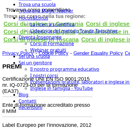
Trova una scuola
Trova un corso pomeridiano
Trova una Magic Teacher
Trova un corso nella tua regione:
Hocus&Lotus
Corsi di inglese in Campania
Corsi di ingles
La ricerca scientifica
L’ideatrice del metodo Traute Taeschner
Corsi di inglese in Liguria
Corsi di inglese i
Diventa Insegnante
Corsi di inglese in Toscana
Corsi di inglese i
Corsi di Formazione
Webinar gratuiti
-
-
Privacy Policy
Cookie Policy
Gender Equality Policy
Ce
Sei una scuola
Sei un genitore
PREMI
Il nostro programma educativo
I nostri corsi
Certificazione UNI EN ISO 9001:2015
Presentazioni gratuite, laboratori e inglese i
nr. IQ-0723-03 per la formazione
Inglese in famiglia - YouTube
(EA37)
Blog
Contatti
Ente di formazione accreditato presso
Recensioni
il MIM
Label Europeo per l’innovazione, 2012