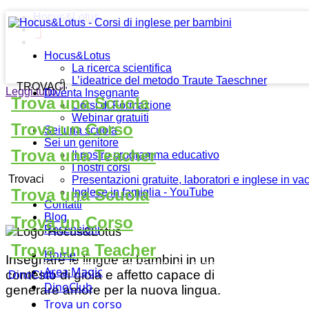
Hocus&Lotus
Hocus&Lotus
La ricerca scientifica
L’ideatrice del metodo Traute Taeschner
TROVACI
Leggi tutto
""
Diventa Insegnante
Trova una Scuola
Corsi di Formazione
Webinar gratuiti
Trova un Corso
Sei una scuola
Sei un genitore
Trova una Teacher
Il nostro programma educativo
I nostri corsi
Trovaci
Presentazioni gratuite, laboratori e inglese in v
Trova una Scuola
Inglese in famiglia - YouTube
Contatti
Blog
Trova un Corso
Recensioni
Trova una Teacher
Home
Insegnare le lingue ai bambini in un
Area Magic
contesto di gioia e affetto capace di
DinoClub
DinoClub
generare amore per la nuova lingua.
Trova un corso