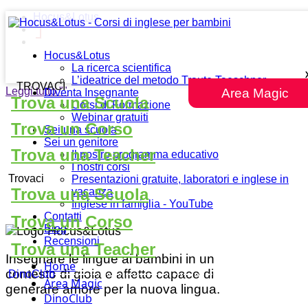
Hocus&Lotus
Hocus&Lotus
La ricerca scientifica
L’ideatrice del metodo Traute Taeschner
TROVACI
Leggi tutto
""
Area Magic
Diventa Insegnante
Trova una Scuola
Corsi di Formazione
Webinar gratuiti
Trova un Corso
Sei una scuola
Sei un genitore
Trova una Teacher
Il nostro programma educativo
I nostri corsi
Trovaci
Presentazioni gratuite, laboratori e inglese in
Trova una Scuola
vacanza
Inglese in famiglia - YouTube
Contatti
Trova un Corso
Blog
Recensioni
Trova una Teacher
Insegnare le lingue ai bambini in un
Home
contesto di gioia e affetto capace di
DinoClub
Area Magic
generare amore per la nuova lingua.
DinoClub