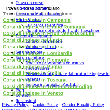
Trova un corso
Trova una scuola
Trova un corso pomeridiano
Trova una Magic Teacher
Trova un corso nella tua regione:
Hocus&Lotus
Corsi di inglese in Campania
La ricerca scientifica
Corsi di inglese in Emilia Romagna
L’ideatrice del metodo Traute Taeschner
Corsi di inglese in Friuli Venezia Giulia
Diventa Insegnante
Corsi di inglese nel Lazio
Corsi di Formazione
Corsi di inglese in Liguria
Webinar gratuiti
Sei una scuola
Corsi di inglese in Lombardia
Sei un genitore
Corsi di inglese in Piemonte
Il nostro programma educativo
Corsi di inglese in Puglia
I nostri corsi
Corsi di inglese in Sicilia
Presentazioni gratuite, laboratori e inglese in
vacanza
Corsi di inglese in Toscana
Inglese in famiglia - YouTube
Corsi di inglese in Trentino Alto Adige
Blog
Corsi di inglese in Veneto
Contatti
Recensioni
-
-
Privacy Policy
Cookie Policy
Gender Equality Policy