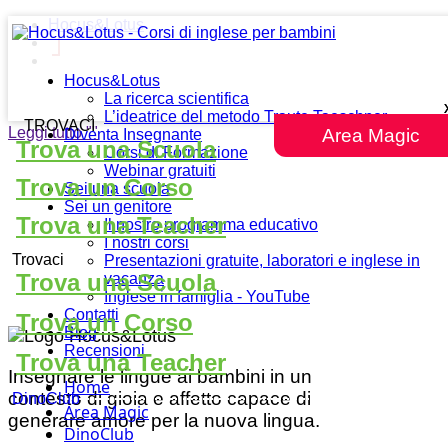
Hocus&Lotus
Hocus&Lotus
La ricerca scientifica
L’ideatrice del metodo Traute Taeschner
TROVACI
Leggi tutto
""
Area Magic
Diventa Insegnante
Trova una Scuola
Corsi di Formazione
Webinar gratuiti
Trova un Corso
Sei una scuola
Sei un genitore
Trova una Teacher
Il nostro programma educativo
I nostri corsi
Trovaci
Presentazioni gratuite, laboratori e inglese in
Trova una Scuola
vacanza
Inglese in famiglia - YouTube
Contatti
Trova un Corso
Blog
Recensioni
Trova una Teacher
Insegnare le lingue ai bambini in un
Home
contesto di gioia e affetto capace di
DinoClub
Area Magic
generare amore per la nuova lingua.
DinoClub