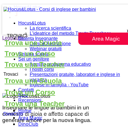
Hocus&Lotus
Hocus&Lotus
La ricerca scientifica
L’ideatrice del metodo Traute Taeschner
TROVACI
Leggi tutto
""
Area Magic
Diventa Insegnante
Trova una Scuola
Corsi di Formazione
Webinar gratuiti
Trova un Corso
Sei una scuola
Sei un genitore
Trova una Teacher
Il nostro programma educativo
I nostri corsi
Trovaci
Presentazioni gratuite, laboratori e inglese in
Trova una Scuola
vacanza
Inglese in famiglia - YouTube
Contatti
Trova un Corso
Blog
Recensioni
Trova una Teacher
Insegnare le lingue ai bambini in un
Home
contesto di gioia e affetto capace di
DinoClub
Area Magic
generare amore per la nuova lingua.
DinoClub