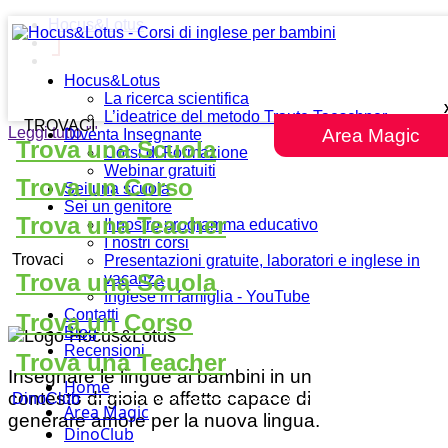
Hocus&Lotus
Hocus&Lotus
La ricerca scientifica
L’ideatrice del metodo Traute Taeschner
TROVACI
Leggi tutto
""
Area Magic
Diventa Insegnante
Trova una Scuola
Corsi di Formazione
Webinar gratuiti
Trova un Corso
Sei una scuola
Sei un genitore
Trova una Teacher
Il nostro programma educativo
I nostri corsi
Trovaci
Presentazioni gratuite, laboratori e inglese in
Trova una Scuola
vacanza
Inglese in famiglia - YouTube
Contatti
Trova un Corso
Blog
Recensioni
Trova una Teacher
Insegnare le lingue ai bambini in un
Home
contesto di gioia e affetto capace di
DinoClub
Area Magic
generare amore per la nuova lingua.
DinoClub