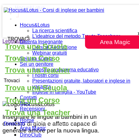
Hocus&Lotus
Hocus&Lotus
La ricerca scientifica
L’ideatrice del metodo Traute Taeschner
TROVACI
Leggi tutto
""
Area Magic
Diventa Insegnante
Trova una Scuola
Corsi di Formazione
Webinar gratuiti
Trova un Corso
Sei una scuola
Sei un genitore
Trova una Teacher
Il nostro programma educativo
I nostri corsi
Trovaci
Presentazioni gratuite, laboratori e inglese in
Trova una Scuola
vacanza
Inglese in famiglia - YouTube
Contatti
Trova un Corso
Blog
Recensioni
Trova una Teacher
Insegnare le lingue ai bambini in un
Home
contesto di gioia e affetto capace di
DinoClub
Area Magic
generare amore per la nuova lingua.
DinoClub