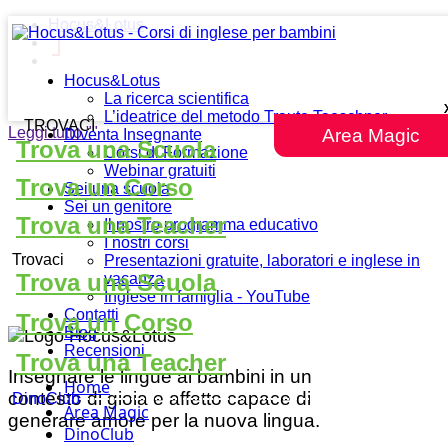
Hocus&Lotus
Hocus&Lotus
La ricerca scientifica
L’ideatrice del metodo Traute Taeschner
TROVACI
Leggi tutto
""
Area Magic
Diventa Insegnante
Trova una Scuola
Corsi di Formazione
Webinar gratuiti
Trova un Corso
Sei una scuola
Sei un genitore
Trova una Teacher
Il nostro programma educativo
I nostri corsi
Trovaci
Presentazioni gratuite, laboratori e inglese in
Trova una Scuola
vacanza
Inglese in famiglia - YouTube
Contatti
Trova un Corso
Blog
Recensioni
Trova una Teacher
Insegnare le lingue ai bambini in un
Home
contesto di gioia e affetto capace di
DinoClub
Area Magic
generare amore per la nuova lingua.
DinoClub