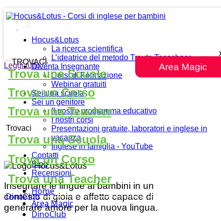
Hocus&Lotus
Hocus&Lotus
La ricerca scientifica
L’ideatrice del metodo Traute Taeschner
TROVACI
Leggi tutto
""
Area Magic
Diventa Insegnante
Trova una Scuola
Corsi di Formazione
Webinar gratuiti
Trova un Corso
Sei una scuola
Sei un genitore
Trova una Teacher
Il nostro programma educativo
I nostri corsi
Trovaci
Presentazioni gratuite, laboratori e inglese in
Trova una Scuola
vacanza
Inglese in famiglia - YouTube
Contatti
Trova un Corso
Blog
Recensioni
Trova una Teacher
Insegnare le lingue ai bambini in un
Home
contesto di gioia e affetto capace di
DinoClub
Area Magic
generare amore per la nuova lingua.
DinoClub