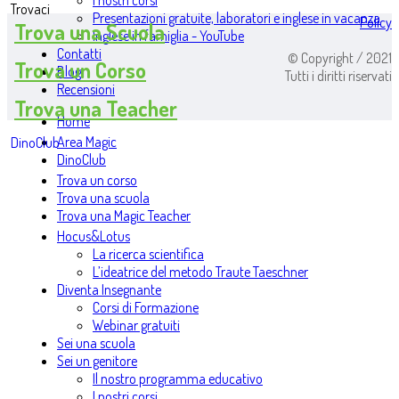
I nostri corsi
Trovaci
Presentazioni gratuite, laboratori e inglese in vacanza
Policy
Trova una Scuola
Inglese in famiglia - YouTube
Contatti
© Copyright / 2021
Trova un Corso
Blog
Tutti i diritti riservati
Recensioni
Trova una Teacher
Home
Area Magic
DinoClub
DinoClub
Trova un corso
Trova una scuola
Trova una Magic Teacher
Hocus&Lotus
La ricerca scientifica
L’ideatrice del metodo Traute Taeschner
Diventa Insegnante
Corsi di Formazione
Webinar gratuiti
Sei una scuola
Sei un genitore
Il nostro programma educativo
I nostri corsi