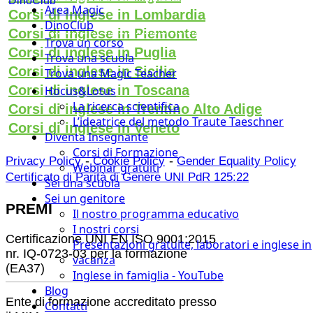
DinoClub
Area Magic
Corsi di inglese in Lombardia
DinoClub
Corsi di inglese in Piemonte
Trova un corso
Corsi di inglese in Puglia
Trova una scuola
Corsi di inglese in Sicilia
Trova una Magic Teacher
Corsi di inglese in Toscana
Hocus&Lotus
La ricerca scientifica
Corsi di inglese in Trentino Alto Adige
L’ideatrice del metodo Traute Taeschner
Corsi di inglese in Veneto
Diventa Insegnante
Corsi di Formazione
-
-
Privacy Policy
Cookie Policy
Gender Equality Policy
Webinar gratuiti
Certificato di Parità di Genere UNI PdR 125:22
Sei una scuola
Sei un genitore
PREMI
Il nostro programma educativo
I nostri corsi
Certificazione UNI EN ISO 9001:2015
Presentazioni gratuite, laboratori e inglese in
nr. IQ-0723-03 per la formazione
vacanza
(EA37)
Inglese in famiglia - YouTube
Blog
Ente di formazione accreditato presso
Contatti