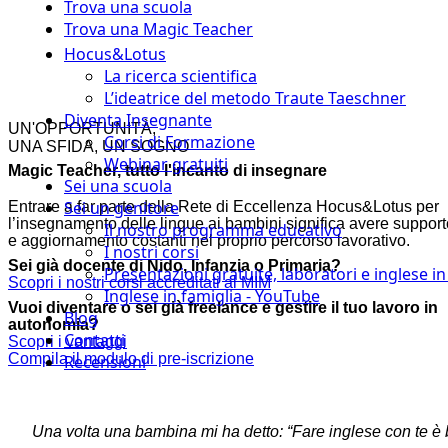
Trova una scuola
Trova una Magic Teacher
Hocus&Lotus
La ricerca scientifica
L’ideatrice del metodo Traute Taeschner
Diventa Insegnante
UN'OPPORTUNITÀ,
Corsi di Formazione
UNA SFIDA,
UN SOGNO
Webinar gratuiti
Magic Teacher, tutto l'incanto di insegnare
Sei una scuola
Sei un genitore
Entrare a far parte della Rete di Eccellenza Hocus&Lotus per
l’insegnamento delle lingue ai bambini significa avere support
Il nostro programma educativo
e aggiornamento costanti nel proprio percorso lavorativo.
I nostri corsi
Sei già docente di Nido, Infanzia o Primaria?
Presentazioni gratuite, laboratori e inglese i
Scopri i nostri corsi accreditati al MIM
Inglese in famiglia - YouTube
Vuoi diventare o sei già freelance e gestire il tuo lavoro in
Blog
autonomia?
Contatti
Scopri i vantaggi
Compila il modulo di pre-iscrizione
Recensioni
Una volta una bambina mi ha detto: “Fare inglese con te è 