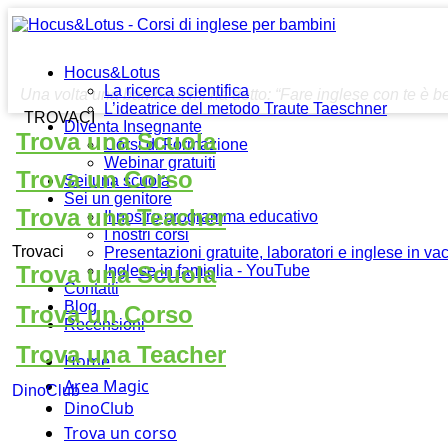
Hocus&Lotus
La ricerca scientifica
Una volta una bambina mi ha detto: “Fare inglese con te è be
L’ideatrice del metodo Traute Taeschner
TROVACI
Diventa Insegnante
Trova una Scuola
Corsi di Formazione
Webinar gratuiti
Trova un Corso
Sei una scuola
Sei un genitore
Trova una Teacher
Il nostro programma educativo
I nostri corsi
Trovaci
Presentazioni gratuite, laboratori e inglese in v
Trova una Scuola
Inglese in famiglia - YouTube
Contatti
Blog
Trova un Corso
Recensioni
Trova una Teacher
Home
Area Magic
DinoClub
DinoClub
Trova un corso