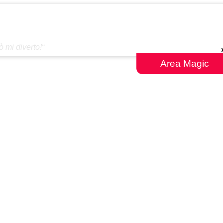
 mi diverto!“
(E.V.).
Area Magic