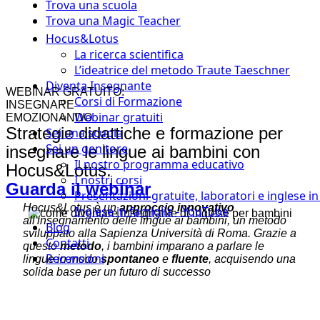
Trova una scuola
Trova una Magic Teacher
Hocus&Lotus
La ricerca scientifica
L’ideatrice del metodo Traute Taeschner
Diventa Insegnante
WEBINAR GRATUITO:
Corsi di Formazione
INSEGNARE
Webinar gratuiti
EMOZIONANDO
Strategie didattiche e formazione per
Sei una scuola
Sei un genitore
insegnare le lingue ai bambini con
Il nostro programma educativo
Hocus&Lotus.
I nostri corsi
Guarda il webinar
Presentazioni gratuite, laboratori e inglese i
Hocus&Lotus è un
approccio innovativo
Inglese in famiglia - YouTube
all'insegnamento delle lingue ai bambini, un metodo
Blog
sviluppato alla Sapienza Università di Roma. Grazie a
Contatti
questo
metodo
, i bambini imparano a parlare le
Recensioni
lingue in modo
spontaneo
e
fluente
, acquisendo una
solida base per un futuro di successo