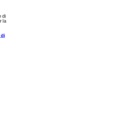
e di
 la
 di