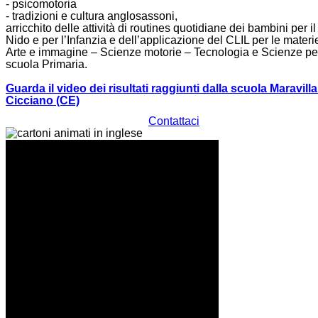
- psicomotoria
- tradizioni e cultura anglosassoni,
arricchito delle attività di routines quotidiane dei bambini per il
Nido e per l’Infanzia e dell’applicazione del CLIL per le materi
Arte e immagine – Scienze motorie – Tecnologia e Scienze per
scuola Primaria.
Guarda il video dei risultati raggiunti dalla scuola Maravilla
Cicciano (CE)
Contattaci