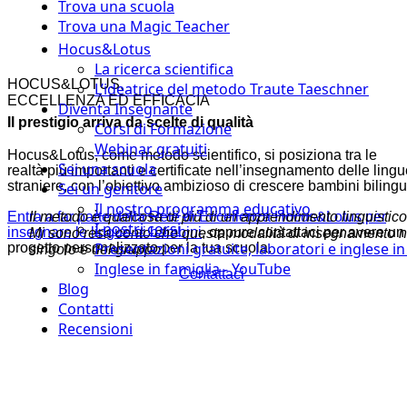
Trova una scuola
Trova una Magic Teacher
Hocus&Lotus
La ricerca scientifica
HOCUS&LOTUS,
L’ideatrice del metodo Traute Taeschner
ECCELLENZA ED
EFFICACIA
Diventa Insegnante
Il prestigio arriva da scelte di qualità
Corsi di Formazione
Webinar gratuiti
Hocus&Lotus, come metodo scientifico, si posiziona tra le
Sei una scuola
realtà più importanti e certificate nell’insegnamento delle ling
straniere, con l’obiettivo ambizioso di crescere bambini bilingu
Sei un genitore
Il nostro programma educativo
Entra a far parte della Rete di Eccellenza Hocus&Lotus per
Il metodo è qualcosa di più di un apprendimento linguistico.
I nostri corsi
insegnare le lingue ai bambini
, oppure contattaci per avere un
Mi sono resa conto che questa modalità di insegnamento non 
Presentazioni gratuite, laboratori e inglese i
progetto personalizzato per la tua scuola.
singolo e del gruppo.
Inglese in famiglia - YouTube
Contattaci
Blog
Contatti
Recensioni