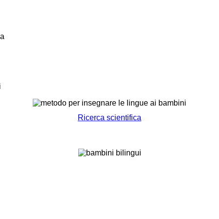
la
i
Ricerca scientifica
LA RETE DI SCUOLE DI ECCELLENZA
fettivo apprendimento di una nuova lingua da parte dei bambini 
rogramma educativo linguistico Hocus&Lotus avviene se lo si ap
ramente e correttamente.