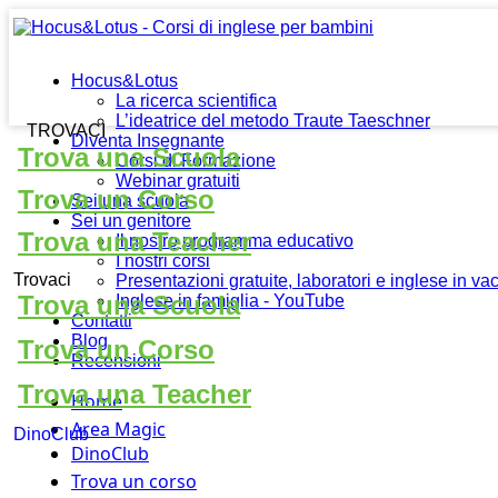
Hocus&Lotus
La ricerca scientifica
L’ideatrice del metodo Traute Taeschner
TROVACI
Diventa Insegnante
Trova una Scuola
Corsi di Formazione
Webinar gratuiti
Trova un Corso
Sei una scuola
Sei un genitore
Trova una Teacher
Il nostro programma educativo
I nostri corsi
Trovaci
Presentazioni gratuite, laboratori e inglese in v
Trova una Scuola
Inglese in famiglia - YouTube
Contatti
Blog
Trova un Corso
Recensioni
Trova una Teacher
Home
Area Magic
DinoClub
DinoClub
Trova un corso