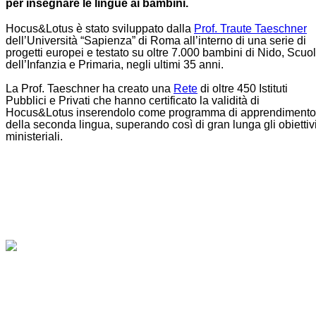
per insegnare le lingue ai bambini.
Hocus&Lotus è stato sviluppato dalla
Prof. Traute Taeschner
dell’Università “Sapienza” di Roma all’interno di una serie di
progetti europei e testato su oltre 7.000 bambini di Nido, Scuo
dell’Infanzia e Primaria, negli ultimi 35 anni.
La Prof. Taeschner ha creato una
Rete
di oltre 450 Istituti
Pubblici e Privati che hanno certificato la validità di
Hocus&Lotus inserendolo come programma di apprendimento
della seconda lingua, superando così di gran lunga gli obiettiv
ministeriali.
L’ef
il p
inte