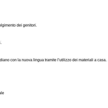
garantirne l’efficacia, abbiamo deciso di creare in Italia la Rete d
le di Eccellenza Hocus&Lotus dove si ha particolare cura delle
RGIE necessarie per crescere le nuove generazioni bilingui!
lgimento dei genitori.
.
tidiano con la nuova lingua tramite l’utilizzo dei materiali a casa.
ale