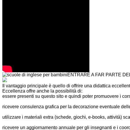
ENTRARE A FAR PARTE DE
Il vantaggio principale è quello di offrire una didattica eccell
Eccellenza offre anche la possibilità di:
essere presenti su questo sito e quindi poter promuovere i corsi
utilizzare i nostri personaggi e le locandine personalizzate per
ricevere consulenza grafica per la decorazione eventuale dell
ricevere consulenza per la risoluzione di eventuali problemati
utilizzare i materiali extra (schede, giochi, e-books, attività) sca
utilizzare il software online del sito Magic Teacher Edu per la
ricevere un aggiornamento annuale per gli insegnanti e i coord