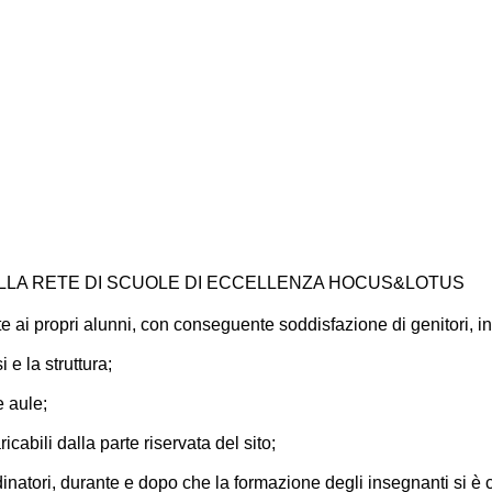
LLA RETE DI SCUOLE DI ECCELLENZA HOCUS&LOTUS
ente ai propri alunni, con conseguente soddisfazione di genitori, 
 e la struttura;
 promuovere la scuola/il centro e i corsi;
e aule;
che di gestione dell’introduzione della nuova lingua con i bambi
ricabili dalla parte riservata del sito;
 valutazione semestrale dei bambini;
inatori, durante e dopo che la formazione degli insegnanti si è 