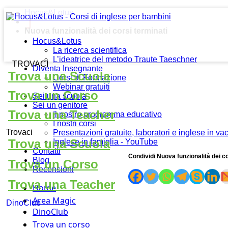
Hocus&Lotus
Nuova funzionalità dei corsi terminati
Hocus&Lotus
La ricerca scientifica
L’ideatrice del metodo Traute Taeschner
TROVACI
Diventa Insegnante
Trova una Scuola
Corsi di Formazione
Webinar gratuiti
Trova un Corso
Sei una scuola
Sei un genitore
Trova una Teacher
Il nostro programma educativo
I nostri corsi
Trovaci
Presentazioni gratuite, laboratori e inglese in v
Trova una Scuola
Inglese in famiglia - YouTube
Contatti
Condividi Nuova funzionalità dei co
Blog
Trova un Corso
Recensioni
Trova una Teacher
Home
Area Magic
DinoClub
DinoClub
Trova un corso