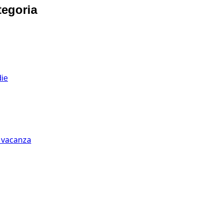
tegoria
die
n vacanza