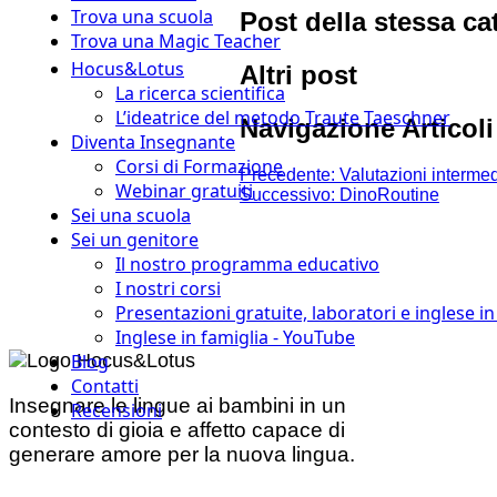
Trova una scuola
Post della stessa ca
Trova una Magic Teacher
Hocus&Lotus
Altri post
La ricerca scientifica
L’ideatrice del metodo Traute Taeschner
Navigazione Articoli
Diventa Insegnante
Corsi di Formazione
Precedente:
Valutazioni interme
Webinar gratuiti
Successivo:
DinoRoutine
Sei una scuola
Sei un genitore
Il nostro programma educativo
I nostri corsi
Presentazioni gratuite, laboratori e inglese i
Inglese in famiglia - YouTube
Blog
Contatti
Insegnare le lingue ai bambini in un
Recensioni
contesto di gioia e affetto capace di
generare amore per la nuova lingua.