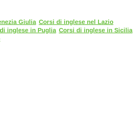
enezia Giulia
Corsi di inglese nel Lazio
di inglese in Puglia
Corsi di inglese in Sicilia
o