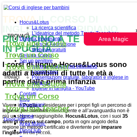
TROVA
IL CORSO DI
Hocus&Lotus
INGLESE POMERIDIANO
La ricerca scientifica
L’ideatrice del metodo Traute Taeschner
TROVACI
PIÙ VICINO A TE
Area Magic
Diventa Insegnante
Trova una Scuola
Corsi di Formazione
IN PUGLIA
Webinar gratuiti
Trova un Corso
Sei una scuola
Sei un genitore
I corsi di lingue Hocus&Lotus sono
Trova una Teacher
Il nostro programma educativo
adatti a bambini di tutte le età a
I nostri corsi
Trovaci
Presentazioni gratuite, laboratori e inglese in
partire dalla prima infanzia
Trova una Scuola
vacanza
Inglese in famiglia - YouTube
Contatti
Trova un Corso
Blog
Recensioni
Vivere in
Puglia
e desiderare per i propri figli un percorso di
Trova una Teacher
inglese per bambini
coinvolgente e all’avanguardia non è
Home
più un sogno irraggiungibile.
Hocus&Lotus
, con i suoi
35
DinoClub
anni di ricerca sul campo
, porta in ogni angolo della
Area Magic
regione un metodo certificato e divertente per
imparare
DinoClub
l’inglese
fin da piccoli.