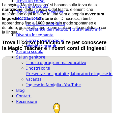
Trova un corso
Le nostre “Magic Lessons” si basano sulla forza della
Trova una scuola
narrazione
, della musica e del teatro, elementi che
Trova una Magic Teacher
trasformano ogni lezione in una vera e propria
avventura
Hocus&Lotus
linguistica
. Con le
52 storie
dei Dinocrocs, i bimbi
apprendono fino a
1600 parole
in modo spontaneo e
La ricerca scientifica
duraturo, grazie alla ripetizione e al contatto quotidiano con
L’ideatrice del metodo Traute Taeschner
la lingua.
Diventa Insegnante
Corsi di Formazione
Trova il corso più vicino a te per conoscere
Webinar gratuiti
la Magic Teacher e i nostri corsi di inglese!
Sei una scuola
Sei un genitore
Il nostro programma educativo
I nostri corsi
Presentazioni gratuite, laboratori e inglese in
vacanza
Inglese in famiglia - YouTube
Blog
Contatti
Recensioni