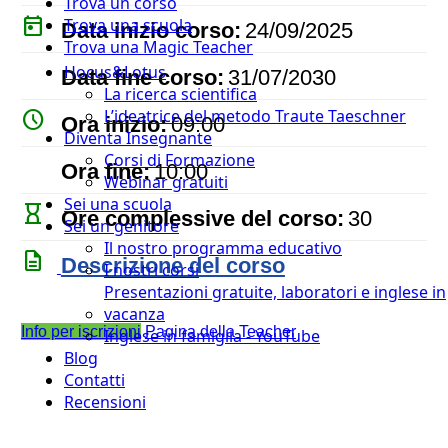
Trova un corso
today
Trova una scuola
Data inizio corso:
24/09/2025
Trova una Magic Teacher
event
Hocus&Lotus
Data fine corso:
31/07/2030
La ricerca scientifica
L’ideatrice del metodo Traute Taeschner
watch_later
Ora inizio:
09:00
Diventa Insegnante
Corsi di Formazione
timer
Ora fine:
10:00
Webinar gratuiti
Sei una scuola
hourglass_empty
Ore complessive del corso:
30
Sei un genitore
Il nostro programma educativo
description
Descrizione del corso
I nostri corsi
Presentazioni gratuite, laboratori e inglese in
vacanza
Info per iscrizioni
Pagina della Teacher
Inglese in famiglia - YouTube
Blog
Contatti
Recensioni