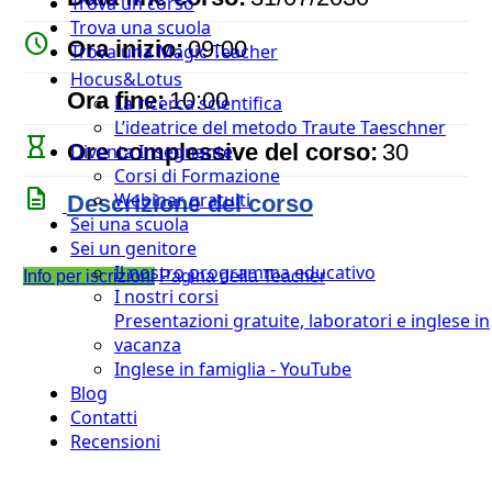
Trova un corso
Trova una scuola
watch_later
Ora inizio:
09:00
Trova una Magic Teacher
Hocus&Lotus
timer
Ora fine:
10:00
La ricerca scientifica
L’ideatrice del metodo Traute Taeschner
hourglass_empty
Ore complessive del corso:
30
Diventa Insegnante
Corsi di Formazione
description
Webinar gratuiti
Descrizione del corso
Sei una scuola
Sei un genitore
Il nostro programma educativo
Info per iscrizioni
Pagina della Teacher
I nostri corsi
Presentazioni gratuite, laboratori e inglese in
vacanza
Inglese in famiglia - YouTube
Blog
Contatti
Recensioni