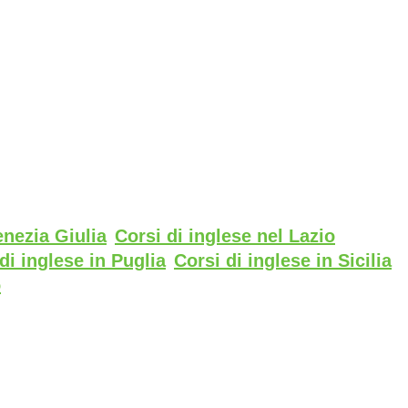
enezia Giulia
Corsi di inglese nel Lazio
di inglese in Puglia
Corsi di inglese in Sicilia
o