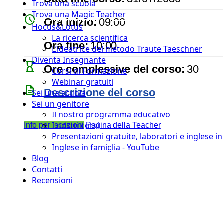
Trova una scuola
Trova una Magic Teacher
watch_later
Ora inizio:
09:00
Hocus&Lotus
La ricerca scientifica
timer
Ora fine:
10:00
L’ideatrice del metodo Traute Taeschner
Diventa Insegnante
hourglass_empty
Ore complessive del corso:
30
Corsi di Formazione
Webinar gratuiti
description
Descrizione del corso
Sei una scuola
Sei un genitore
Il nostro programma educativo
I nostri corsi
Info per iscrizioni
Pagina della Teacher
Presentazioni gratuite, laboratori e inglese i
Inglese in famiglia - YouTube
Blog
Contatti
Recensioni