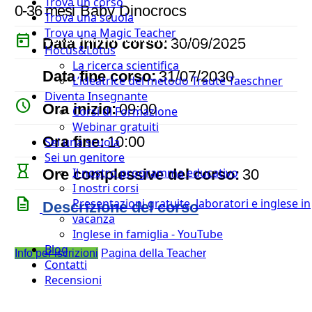
Trova un corso
0-36 mesi
Baby Dinocrocs
Trova una scuola
Trova una Magic Teacher
today
Data inizio corso:
30/09/2025
Hocus&Lotus
La ricerca scientifica
event
Data fine corso:
31/07/2030
L’ideatrice del metodo Traute Taeschner
Diventa Insegnante
watch_later
Ora inizio:
09:00
Corsi di Formazione
Webinar gratuiti
timer
Ora fine:
10:00
Sei una scuola
Sei un genitore
hourglass_empty
Il nostro programma educativo
Ore complessive del corso:
30
I nostri corsi
description
Presentazioni gratuite, laboratori e inglese in
Descrizione del corso
vacanza
Inglese in famiglia - YouTube
Blog
Info per iscrizioni
Pagina della Teacher
Contatti
Recensioni