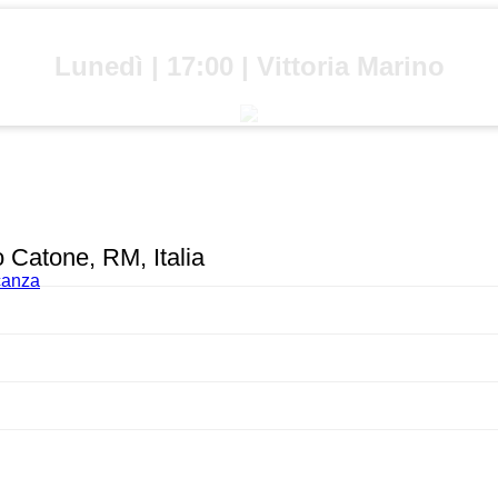
Lunedì | 17:00 | Vittoria Marino
o Catone, RM, Italia
acanza