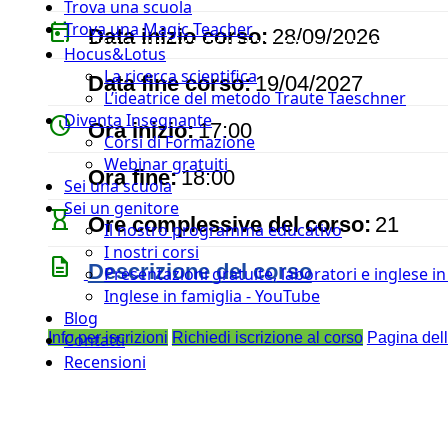
Trova una scuola
today
Trova una Magic Teacher
Data inizio corso:
28/09/2026
Hocus&Lotus
event
La ricerca scientifica
Data fine corso:
19/04/2027
L’ideatrice del metodo Traute Taeschner
Diventa Insegnante
watch_later
Ora inizio:
17:00
Corsi di Formazione
Webinar gratuiti
timer
Ora fine:
18:00
Sei una scuola
Sei un genitore
hourglass_empty
Ore complessive del corso:
21
Il nostro programma educativo
I nostri corsi
description
Descrizione del corso
Presentazioni gratuite, laboratori e inglese i
Inglese in famiglia - YouTube
Blog
Info per iscrizioni
Richiedi iscrizione al corso
Pagina del
Contatti
Recensioni