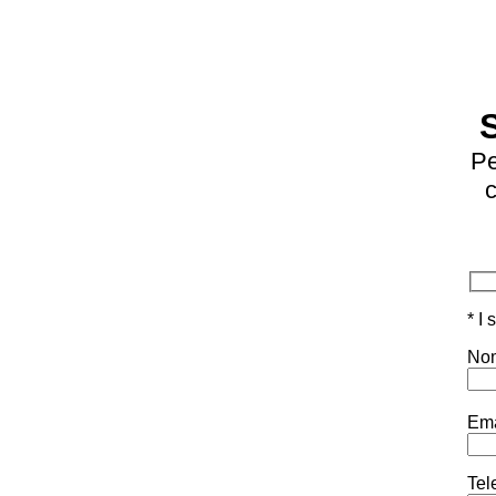
Pe
c
* I
Nom
Ema
Tel