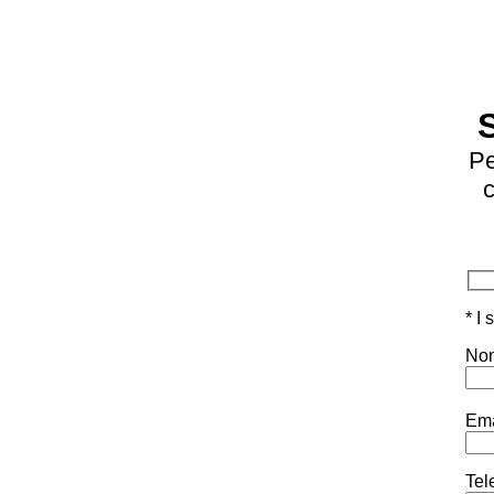
Pe
c
* I
Nom
Ema
Tel