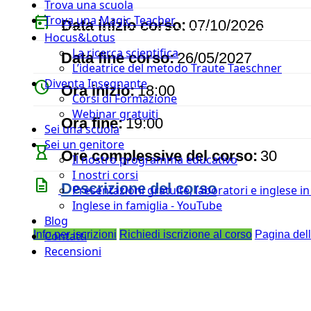
Trova una scuola
today
Trova una Magic Teacher
Data inizio corso:
07/10/2026
Hocus&Lotus
event
La ricerca scientifica
Data fine corso:
26/05/2027
L’ideatrice del metodo Traute Taeschner
Diventa Insegnante
watch_later
Ora inizio:
18:00
Corsi di Formazione
Webinar gratuiti
timer
Ora fine:
19:00
Sei una scuola
Sei un genitore
hourglass_empty
Ore complessive del corso:
30
Il nostro programma educativo
I nostri corsi
description
Descrizione del corso
Presentazioni gratuite, laboratori e inglese i
Inglese in famiglia - YouTube
Blog
Info per iscrizioni
Richiedi iscrizione al corso
Pagina del
Contatti
Recensioni