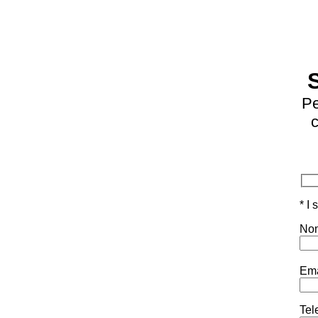
Pe
c
* I
Nom
Ema
Tel