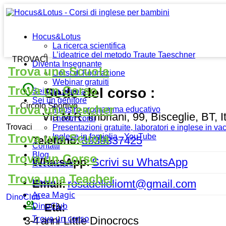
Hocus&Lotus
La ricerca scientifica
L’ideatrice del metodo Traute Taeschner
TROVACI
Diventa Insegnante
Trova una Scuola
Corsi di Formazione
Webinar gratuiti
place
Trova un Corso
Sede del corso :
Sei una scuola
Sei un genitore
Circolo Sportivo
Trova una Teacher
Il nostro programma educativo
Via M.R. Imbriani, 99, Bisceglie, BT, It
I nostri corsi
Trovaci
Presentazioni gratuite, laboratori e inglese in v
Trova una Scuola
Inglese in famiglia - YouTube
Telefono:
3939337425
Contatti
Blog
Trova un Corso
WhatsApp:
Scrivi su WhatsApp
Recensioni
Trova una Teacher
Home
Email:
rosadelloliomt@gmail.com
Area Magic
DinoClub
people_outline
DinoClub
Età:
Trova un corso
3-4 anni
Little Dinocrocs