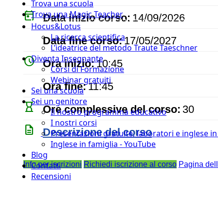
Trova una scuola
today
Trova una Magic Teacher
Data inizio corso:
14/09/2026
Hocus&Lotus
event
La ricerca scientifica
Data fine corso:
17/05/2027
L’ideatrice del metodo Traute Taeschner
Diventa Insegnante
watch_later
Ora inizio:
10:45
Corsi di Formazione
Webinar gratuiti
timer
Ora fine:
11:45
Sei una scuola
Sei un genitore
hourglass_empty
Ore complessive del corso:
30
Il nostro programma educativo
I nostri corsi
description
Descrizione del corso
Presentazioni gratuite, laboratori e inglese i
Inglese in famiglia - YouTube
Blog
Info per iscrizioni
Richiedi iscrizione al corso
Pagina del
Contatti
Recensioni