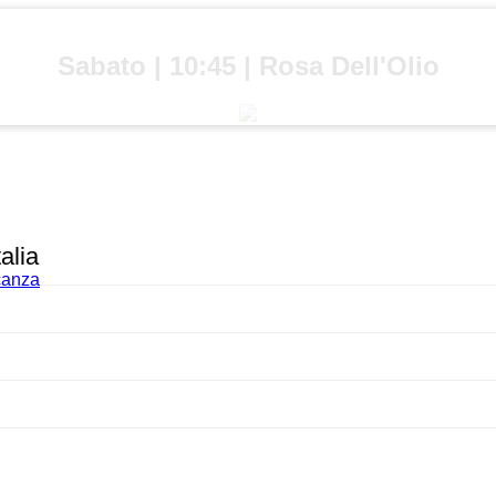
Sabato | 10:45 | Rosa Dell'Olio
alia
acanza