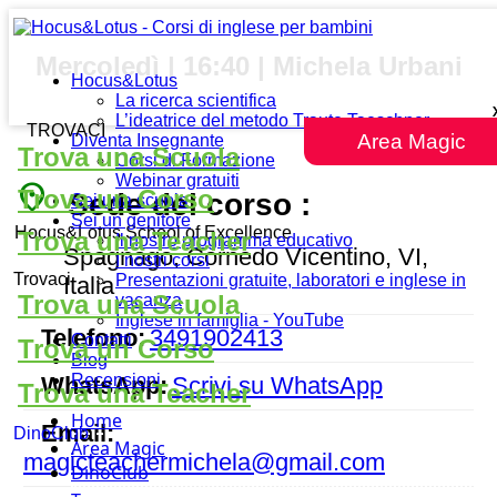
Mercoledì | 16:40 | Michela Urbani
Hocus&Lotus
La ricerca scientifica
L’ideatrice del metodo Traute Taeschner
TROVACI
Area Magic
Diventa Insegnante
Trova una Scuola
Corsi di Formazione
Webinar gratuiti
place
Trova un Corso
Sede del corso :
Sei una scuola
Sei un genitore
Hocus&Lotus School of Excellence
Trova una Teacher
Il nostro programma educativo
Spagnago, Cornedo Vicentino, VI,
I nostri corsi
Trovaci
Presentazioni gratuite, laboratori e inglese in
Italia
Trova una Scuola
vacanza
Inglese in famiglia - YouTube
Telefono:
3491902413
Contatti
Trova un Corso
Blog
Recensioni
WhatsApp:
Scrivi su WhatsApp
Trova una Teacher
Home
Email:
DinoClub
Area Magic
magicteachermichela@gmail.com
DinoClub