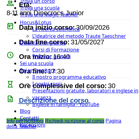
Trova un corso
people_outline
Età:
Trova una scuola
8-11 anni
Dinocrocs Junior
Trova una Magic Teacher
Hocus&Lotus
today
Data inizio corso:
30/09/2026
La ricerca scientifica
L’ideatrice del metodo Traute Taeschner
event
Data fine corso:
31/05/2027
Diventa Insegnante
Corsi di Formazione
watch_later
Ora inizio:
16:40
Webinar gratuiti
Sei una scuola
timer
Sei un genitore
Ora fine:
17:30
Il nostro programma educativo
hourglass_empty
I nostri corsi
Ore complessive del corso:
30
Presentazioni gratuite, laboratori e inglese in
vacanza
description
Descrizione del corso
Inglese in famiglia - YouTube
Blog
Contatti
Info per iscrizioni
Richiedi iscrizione al corso
Pagina
Recensioni
della Teacher