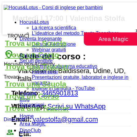
Martedì | 17:00 | Valentina Stolfa
Hocus&Lotus
La ricerca scientifica
L’ideatrice del metodo Traute Taeschner
TROVACI
Area Magic
Diventa Insegnante
Trova una Scuola
Corsi di Formazione
Webinar gratuiti
place
Trova un Corso
Sede del corso :
Sei una scuola
Sei un genitore
Hocus&Lotus Academy
Trova una Teacher
Il nostro programma educativo
Via Generale Baldissera, Udine, UD,
I nostri corsi
Trovaci
Presentazioni gratuite, laboratori e inglese in
Italia
Trova una Scuola
vacanza
Inglese in famiglia - YouTube
Telefono:
3465901813
Contatti
Trova un Corso
Blog
Recensioni
WhatsApp:
Scrivi su WhatsApp
Trova una Teacher
Home
Email:
valestolfa@gmail.com
DinoClub
Area Magic
DinoClub
people_outline
Età: