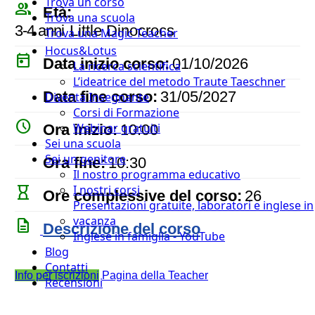
Trova un corso
people_outline
Età:
Trova una scuola
3-4 anni
Little Dinocrocs
Trova una Magic Teacher
Hocus&Lotus
today
Data inizio corso:
01/10/2026
La ricerca scientifica
L’ideatrice del metodo Traute Taeschner
event
Data fine corso:
31/05/2027
Diventa Insegnante
Corsi di Formazione
watch_later
Webinar gratuiti
Ora inizio:
10:00
Sei una scuola
timer
Sei un genitore
Ora fine:
10:30
Il nostro programma educativo
I nostri corsi
hourglass_empty
Ore complessive del corso:
26
Presentazioni gratuite, laboratori e inglese in
vacanza
description
Descrizione del corso
Inglese in famiglia - YouTube
Blog
Contatti
Info per iscrizioni
Pagina della Teacher
Recensioni