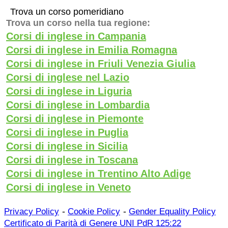
Trova un corso pomeridiano
Trova un corso nella tua regione:
Corsi di inglese in Campania
Corsi di inglese in Emilia Romagna
Corsi di inglese in Friuli Venezia Giulia
Corsi di inglese nel Lazio
Corsi di inglese in Liguria
Corsi di inglese in Lombardia
Corsi di inglese in Piemonte
Corsi di inglese in Puglia
Corsi di inglese in Sicilia
Corsi di inglese in Toscana
Corsi di inglese in Trentino Alto Adige
Corsi di inglese in Veneto
-
-
Privacy Policy
Cookie Policy
Gender Equality Policy
Certificato di Parità di Genere UNI PdR 125:22