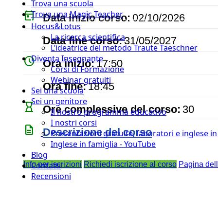
Trova una scuola
today
Trova una Magic Teacher
Data inizio corso:
02/10/2026
Hocus&Lotus
event
La ricerca scientifica
Data fine corso:
31/05/2027
L’ideatrice del metodo Traute Taeschner
Diventa Insegnante
watch_later
Ora inizio:
17:50
Corsi di Formazione
Webinar gratuiti
timer
Ora fine:
18:45
Sei una scuola
Sei un genitore
hourglass_empty
Ore complessive del corso:
30
Il nostro programma educativo
I nostri corsi
description
Descrizione del corso
Presentazioni gratuite, laboratori e inglese i
Inglese in famiglia - YouTube
Blog
Info per iscrizioni
Richiedi iscrizione al corso
Pagina del
Contatti
Recensioni