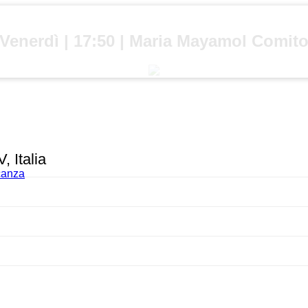
Venerdì | 17:50 | Maria Mayamol Comit
 Italia
acanza