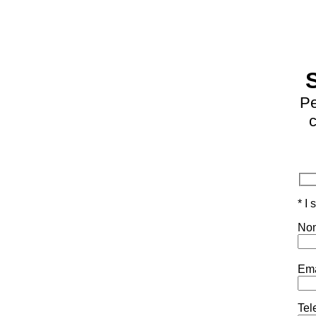
Pe
c
* I
Nom
Ema
Tel