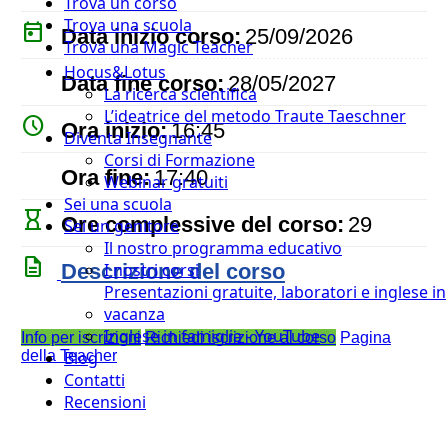
Trova un corso
Trova una scuola
today
Data inizio corso:
25/09/2026
Trova una Magic Teacher
Hocus&Lotus
event
Data fine corso:
28/05/2027
La ricerca scientifica
L’ideatrice del metodo Traute Taeschner
watch_later
Ora inizio:
16:45
Diventa Insegnante
Corsi di Formazione
timer
Ora fine:
17:40
Webinar gratuiti
Sei una scuola
hourglass_empty
Ore complessive del corso:
29
Sei un genitore
Il nostro programma educativo
description
Descrizione del corso
I nostri corsi
Presentazioni gratuite, laboratori e inglese in
vacanza
Inglese in famiglia - YouTube
Info per iscrizioni
Richiedi iscrizione al corso
Pagina
della Teacher
Blog
Contatti
Recensioni