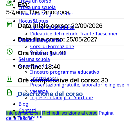
Trova un corso
people_outline
Età:
Trova una scuola
5-7 anni
The Dinocrocs
Trova una Magic Teacher
Hocus&Lotus
today
Data inizio corso:
22/09/2026
La ricerca scientifica
L’ideatrice del metodo Traute Taeschner
event
Data fine corso:
25/05/2027
Diventa Insegnante
Corsi di Formazione
watch_later
Ora inizio:
17:40
Webinar gratuiti
Sei una scuola
timer
Sei un genitore
Ora fine:
18:40
Il nostro programma educativo
hourglass_empty
I nostri corsi
Ore complessive del corso:
30
Presentazioni gratuite, laboratori e inglese in
vacanza
description
Descrizione del corso
Inglese in famiglia - YouTube
Blog
Contatti
Info per iscrizioni
Richiedi iscrizione al corso
Pagina
Recensioni
della Teacher