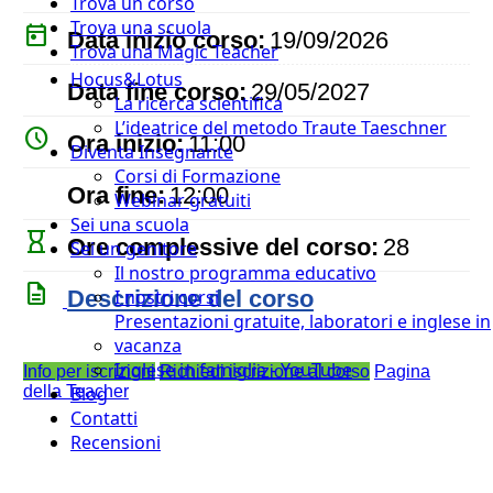
Trova un corso
Trova una scuola
today
Data inizio corso:
19/09/2026
Trova una Magic Teacher
Hocus&Lotus
event
Data fine corso:
29/05/2027
La ricerca scientifica
L’ideatrice del metodo Traute Taeschner
watch_later
Ora inizio:
11:00
Diventa Insegnante
Corsi di Formazione
timer
Ora fine:
12:00
Webinar gratuiti
Sei una scuola
hourglass_empty
Ore complessive del corso:
28
Sei un genitore
Il nostro programma educativo
description
Descrizione del corso
I nostri corsi
Presentazioni gratuite, laboratori e inglese in
vacanza
Inglese in famiglia - YouTube
Info per iscrizioni
Richiedi iscrizione al corso
Pagina
della Teacher
Blog
Contatti
Recensioni