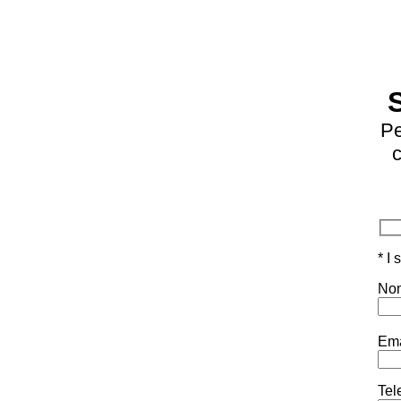
Pe
c
* I
Nom
Ema
Tel