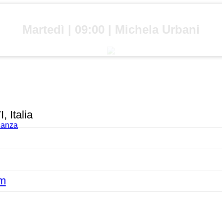
Martedì | 09:00 | Michela Urbani
 Italia
acanza
om