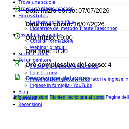
Trova una scuola
today
Trova una Magic Teacher
Data inizio corso:
07/07/2026
Hocus&Lotus
event
La ricerca scientifica
Data fine corso:
16/07/2026
L’ideatrice del metodo Traute Taeschner
Diventa Insegnante
watch_later
Ora inizio:
09:00
Corsi di Formazione
Webinar gratuiti
timer
Ora fine:
10:30
Sei una scuola
Sei un genitore
hourglass_empty
Ore complessive del corso:
4
Il nostro programma educativo
I nostri corsi
description
Descrizione del corso
Presentazioni gratuite, laboratori e inglese i
Inglese in famiglia - YouTube
Blog
Info per iscrizioni
Richiedi iscrizione al corso
Pagina del
Contatti
Recensioni