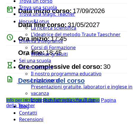
Trova un corso
Trova una scuola
today
Data inizio corso:
17/09/2026
Trova una Magic Teacher
Hocus&Lotus
event
Data fine corso:
31/05/2027
La ricerca scientifica
L’ideatrice del metodo Traute Taeschner
watch_later
Ora inizio:
17:45
Diventa Insegnante
Corsi di Formazione
timer
Ora fine:
18:45
Webinar gratuiti
Sei una scuola
hourglass_empty
Ore complessive del corso:
30
Sei un genitore
Il nostro programma educativo
description
Descrizione del corso
I nostri corsi
Presentazioni gratuite, laboratori e inglese in
vacanza
Inglese in famiglia - YouTube
Info per iscrizioni
Richiedi iscrizione al corso
Pagina
della Teacher
Blog
Contatti
Recensioni