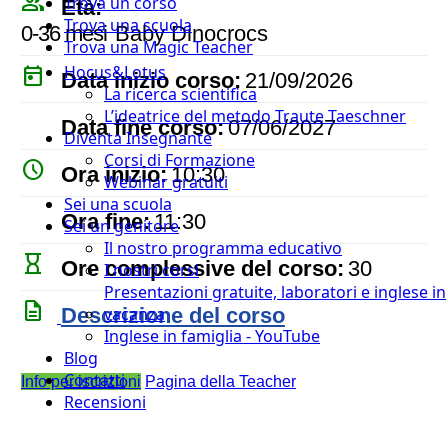
people_outline
Trova un corso
Età:
Trova una scuola
0-36 mesi
Baby Dinocrocs
Trova una Magic Teacher
Hocus&Lotus
today
Data inizio corso:
21/09/2026
La ricerca scientifica
L’ideatrice del metodo Traute Taeschner
event
Data fine corso:
07/06/2027
Diventa Insegnante
Corsi di Formazione
watch_later
Ora inizio:
10:30
Webinar gratuiti
Sei una scuola
timer
Ora fine:
11:30
Sei un genitore
Il nostro programma educativo
hourglass_empty
Ore complessive del corso:
30
I nostri corsi
Presentazioni gratuite, laboratori e inglese in
description
Descrizione del corso
vacanza
Inglese in famiglia - YouTube
Blog
Contatti
Info per iscrizioni
Pagina della Teacher
Recensioni